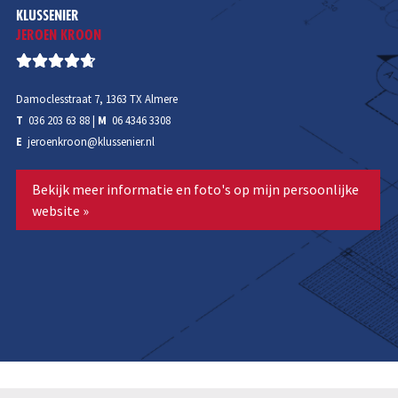
KLUSSENIER
JEROEN KROON
Damoclesstraat 7, 1363 TX Almere
T
036 203 63 88
|
M
06 4346 3308
E
jeroenkroon@klussenier.nl
Bekijk meer informatie en foto's op mijn persoonlijke
website »